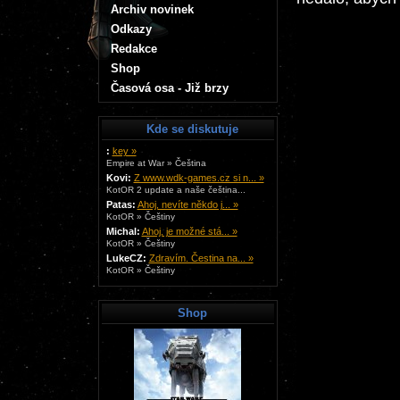
Archiv novinek
Odkazy
Redakce
Shop
Časová osa - Již brzy
Kde se diskutuje
:
key »
Empire at War » Čeština
Kovi:
Z www.wdk-games.cz si n... »
KotOR 2 update a naše čeština...
Patas:
Ahoj, nevíte někdo j... »
KotOR » Češtiny
Michal:
Ahoj, je možné stá... »
KotOR » Češtiny
LukeCZ:
Zdravím. Čestina na... »
KotOR » Češtiny
Shop