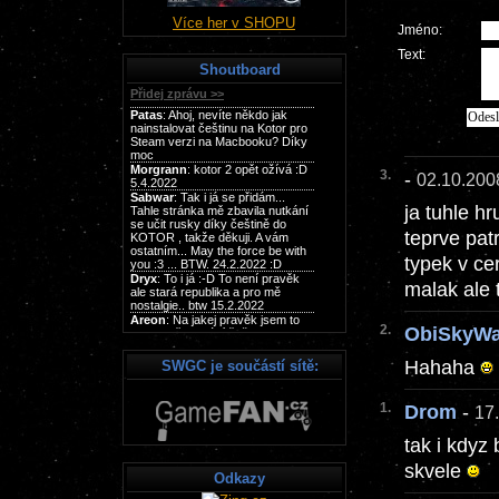
Více her v SHOPU
Jméno:
Text:
Shoutboard
3.
-
02.10.2008
ja tuhle hr
teprve pat
typek v ce
malak ale 
2.
ObiSkyWa
Hahaha
SWGC je součástí sítě:
1.
Drom
-
17.
tak i kdyz
skvele
Odkazy