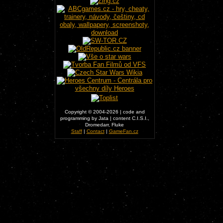
Copyright © 2004-2026 | code and
programming by Jata | content C.I.S.I.,
Dromedarr, Fluke
Staff
|
Contact
|
GameFan.cz