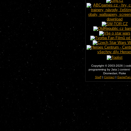
Copyright © 2003-2026 | cod
programming by Jata | content C
Dromedarr, Fluke
Staff
|
Contact
|
GameFan.