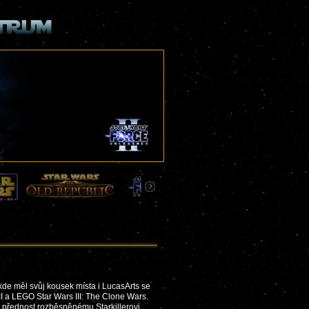
kde měl svůj kousek místa i LucasArts se
I a LEGO Star Wars III: The Clone Wars.
át přednost rozběsněnému Starkillerovi,