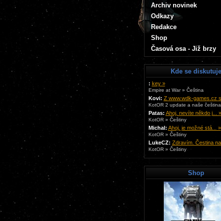
Archiv novinek
Odkazy
Redakce
Shop
Časová osa - Již brzy
Kde se diskutuj
:
key »
Empire at War » Čeština
Kovi:
Z www.wdk-games.cz si 
KotOR 2 update a naše čeština.
Patas:
Ahoj, nevíte někdo j... 
KotOR » Češtiny
Michal:
Ahoj, je možné stá... »
KotOR » Češtiny
LukeCZ:
Zdravím. Čestina na.
KotOR » Češtiny
Shop