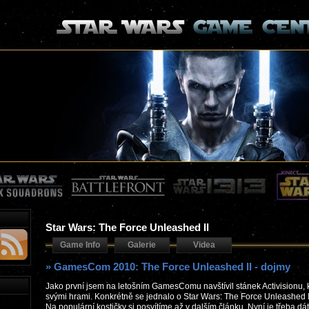
Star Wars: The Force Unleashed II
Game Info
Galerie
Videa
» GamesCom 2010: The Force Unleashed II - dojmy
Jako první jsem na letošním GamesComu navštívil stánek Activisionu, 
svými hrami. Konkrétně se jednalo o Star Wars: The Force Unleashed I
Na populární kostičky si posvítíme až v dalším článku. Nyní je třeba d