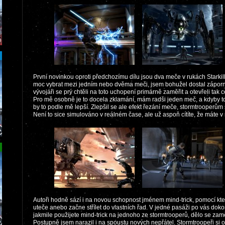
První novinkou oproti předchozímu dílu jsou dva meče v rukách Starkil
moc vybrat mezi jedním nebo dvěma meči, jsem bohužel dostal zápor
vývojáři se prý chtěli na toto uchopení primárně zaměřit a otevřeli tak
Pro mě osobně je to docela zklamání, mám radši jeden meč, a kdyby to
by to podle mě lepší. Zlepšil se ale efekt řezání meče, stormtrooperům
Není to sice simulováno v reálném čase, ale už aspoň cítíte, že máte v
Autoři hodně sází i na novou schopnost jménem mind-trick, pomocí kter
uteče anebo začne střílet do vlastních řad. V jedné pasáži po vás doko
jakmile použijete mind-trick na jednoho ze stormtrooperů, dělo se zamě
Postupně jsem narazil i na spoustu nových nepřátel. Stormtroopeři si o