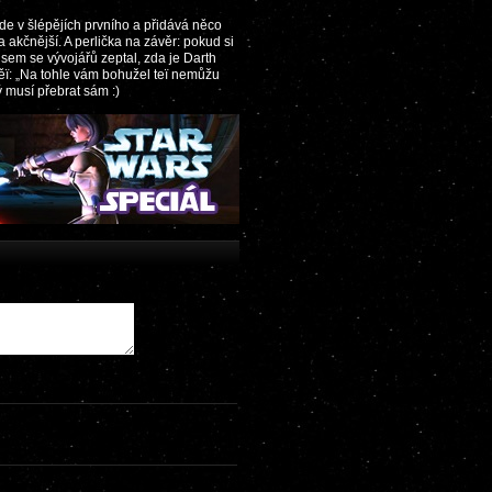
de v šlépějích prvního a přidává něco
 a akčnější. A perlička na závěr: pokud si
jsem se vývojářů zeptal, zda je Darth
věï: „Na tohle vám bohužel teï nemůžu
ý musí přebrat sám :)