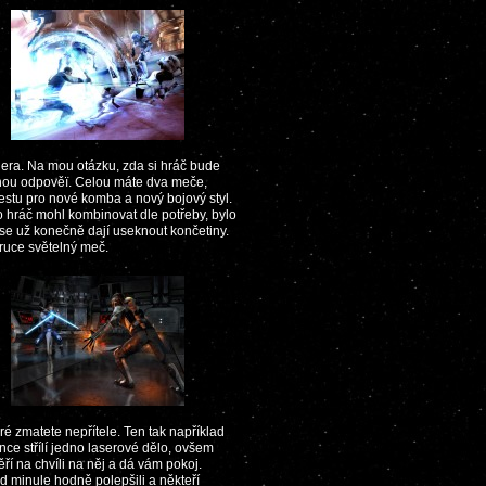
lera. Na mou otázku, zda si hráč bude
nou odpověï. Celou máte dva meče,
 cestu pro nové komba a nový bojový styl.
 hráč mohl kombinovat dle potřeby, bylo
 se už konečně dají useknout končetiny.
 ruce světelný meč.
é zmatete nepřítele. Ten tak například
nce střílí jedno laserové dělo, ovšem
ří na chvíli na něj a dá vám pokoj.
d minule hodně polepšili a někteří