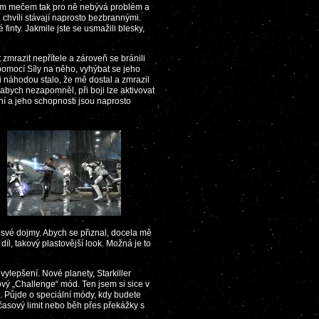
lným mečem tak pro ně nebývá problém a
 chvíli stávají naprosto bezbrannými.
 finty. Jakmile jste se usmažili blesky,
zmrazit nepřítele a zároveň se bránili
 pomocí Síly na něho, vyhýbat se jeho
 náhodou stalo, že mě dostal a zmrazil
 abych nezapomněl, při boji lze aktivovat
ní a jeho schopnosti jsou naprosto
své dojmy. Abych se přiznal, docela mě
 díl, takový plastovější look. Možná je to
vylepšení. Nové planety, Starkiller
ový „Challenge“ mód. Ten jsem si sice v
e. Půjde o speciální módy, kdy budete
 časový limit nebo běh přes překážky s