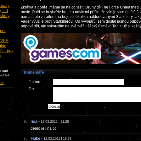
Zkrátka a dobře, máme se na co těšit. Druhý díl The Force Unleashed j
navíc. Opět se to skvěle hraje a navíc mi přišlo, že vše je více epičtější
pamatujete z traileru na bóje s několika naklonovanými Starkillery, tak 
Vader využije proti Starkillerovi. Od vývojářů jsem dostal jasnou odpo
odpovědět, ale vykouzlím na své tváři lišácký úsměv.“ Tohle už si každ
e and
Komentáře
.I.S.I.,
Jméno:
cz
Text:
8.
risa
-
16.03.2012 | 21:28
demo je i na pc
7.
Fluke
-
12.03.2011 | 16:59