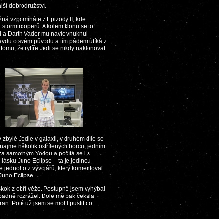
ší dobrodružství.
žná vzpomínáte z Epizody II, kde
 stormtrooperů. A kolem klonů se to
sti a Darth Vader mu navíc vnuknul
pravdu o svém původu a tím pádem utíká z
tomu, že rytíře Jedi se nikdy naklonovat
 zbylé Jedie v galaxii, v druhém díle se
ajme několik ostřílených borců, jedním
 za samotným Yodou a počítá se i s
lásku Juno Eclipse – ta je jedinou
dle jednoho z vývojářů, který komentoval
Juno Eclipse.
 skok z obří věže. Postupně jsem vyhýbal
padně rozrážel. Dole mě pak čekala
tran. Poté už jsem se mohl pustit do