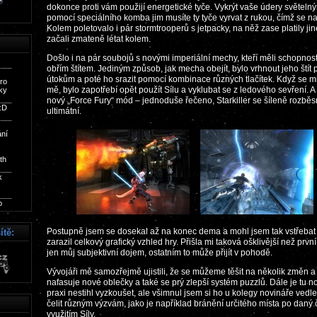
dokonce proti vám použijí energetické tyče. Vykrýt vaše údery světe
pomocí speciálního komba jim musíte ty tyče vyrvat z rukou, čímž se na
Kolem poletovalo i pár stormtrooperů s jetpacky, na něž zase platily jiné
začali zmateně létat kolem.
Došlo i na pár soubojů s novými imperiální mechy, kteří měli schopnost 
obřím štítem. Jediným způsob, jak mecha obejít, bylo vrhnout jeho štít
útokům a poté ho srazit pomocí kombinace různých tlačítek. Když se mi
mě, bylo zapotřebí opět použít Sílu a vyklubat se z ledového sevření. A
nový „Force Fury“ mód – jednoduše řečeno, Starkiller se šíleně rozběs
ultimátní.
Postupně jsem se dosekal až na konec dema a mohl jsem tak vstřebat 
ítě:
zarazil celkový grafický vzhled hry. Přišla mi taková ošklivější než první
jen můj subjektivní dojem, ostatním to může přijít v pohodě.
Vývojáři mě samozřejmě ujistili, že se můžeme těšit na několik změn a 
nafasuje nové oblečky a také se prý zlepší systém puzzlů. Dále je tu n
praxi nestihl vyzkoušet, ale všimnul jsem si ho u kolegy novináře vedl
čelit různým výzvám, jako je například bránění určitého místa po daný
využitím Síly.