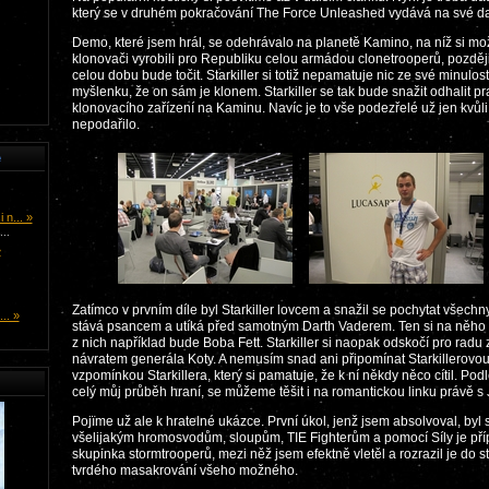
který se v druhém pokračování The Force Unleashed vydává na své dal
Demo, které jsem hrál, se odehrávalo na planetě Kamino, na níž si mo
klonovači vyrobili pro Republiku celou armádou clonetrooperů, později
celou dobu bude točit. Starkiller si totiž nepamatuje nic ze své minulo
myšlenku, že on sám je klonem. Starkiller se tak bude snažit odhalit 
klonovacího zařízení na Kaminu. Navíc je to vše podezřelé už jen kvůli 
nepodařilo.
e
n... »
..
»
Zatímco v prvním díle byl Starkiller lovcem a snažil se pochytat všechny
.. »
stává psancem a utíká před samotným Darth Vaderem. Ten si na něho n
z nich například bude Boba Fett. Starkiller si naopak odskočí pro radu
návratem generála Koty. A nemusím snad ani připomínat Starkillerovou 
vzpomínkou Starkillera, který si pamatuje, že k ní někdy něco cítil. Po
celý můj průběh hraní, se můžeme těšit i na romantickou linku právě s 
Pojïme už ale k hratelné ukázce. První úkol, jenž jsem absolvoval, byl
všelijakým hromosvodům, sloupům, TIE Fighterům a pomocí Síly je pří
skupinka stormtrooperů, mezi něž jsem efektně vletěl a rozrazil je do s
tvrdého masakrování všeho možného.